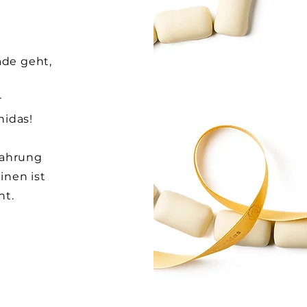
de geht,
r
nidas!
fahrung
inen ist
nt.