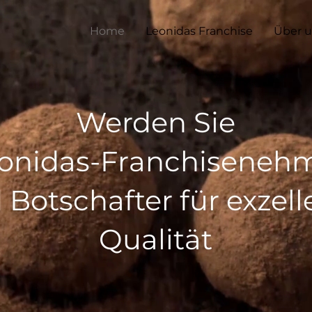
Home
Leonidas Franchise
Über 
Werden Sie
onidas-Franchiseneh
 Botschafter für exzell
Qualität
H — Offizieller Wiederverkäufer v