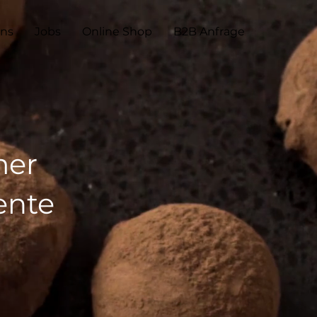
uns
Jobs
Online Shop
B2B Anfrage
mer
ente
on Leonidas