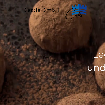
Castle GmbH
Le
und
Castle Gmb