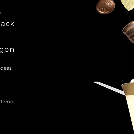
,
mack
ngen
 dass
it von