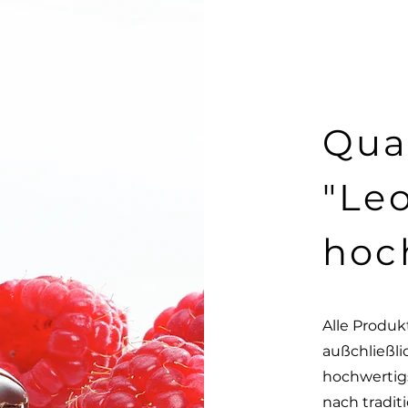
Qual
"Le
hoc
Alle Produk
außchließli
hochwertig
nach tradit